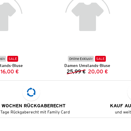
usiv
SALE
Online Exklusiv
SALE
ands-Bluse
Damen Umstands-Bluse
16,00 €
25,99 €
20,00 €
Vorheriger Preis:
Neuer Preis:
Vorheriger Preis:
Neuer Preis:
 WOCHEN RÜCKGABERECHT
KAUF A
 Tage Rückgaberecht mit Family Card
und wei