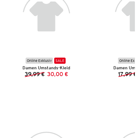
Online Exklusiv
SALE
Online Exkl
Damen Umstands-Kleid
Damen Umst
39,99 €
30,00 €
17,99 €
Vorheriger Preis:
Neuer Preis: