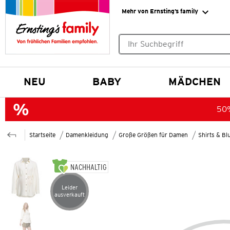
Mehr von Ernsting’s family
Keine Suchvorschläge gefund
NEU
BABY
MÄDCHEN
50%
Startseite
Damenkleidung
Große Größen für Damen
Shirts & B
NACHHALTIG
Leider
Artikel leider ausverkauft
ausverkauft