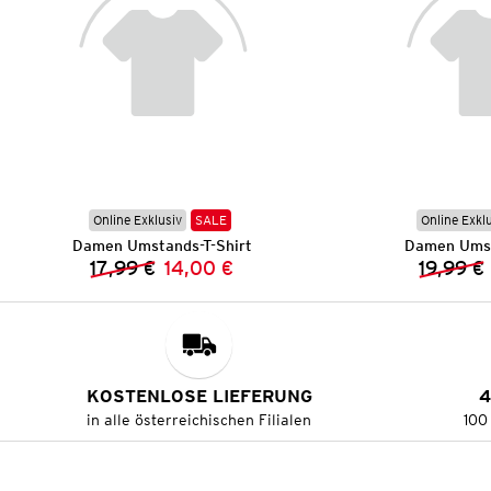
Online Exklusiv
SALE
Online Exkl
Damen Umstands-T-Shirt
Damen Umst
17,99 €
14,00 €
19,99 €
Vorheriger Preis:
Neuer Preis:
KOSTENLOSE LIEFERUNG
4
in alle österreichischen Filialen
100