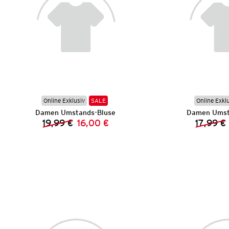
Online Exklusiv
SALE
Online Exkl
Damen Umstands-Bluse
Damen Umsta
19,99 €
16,00 €
17,99 €
Vorheriger Preis:
Neuer Preis: