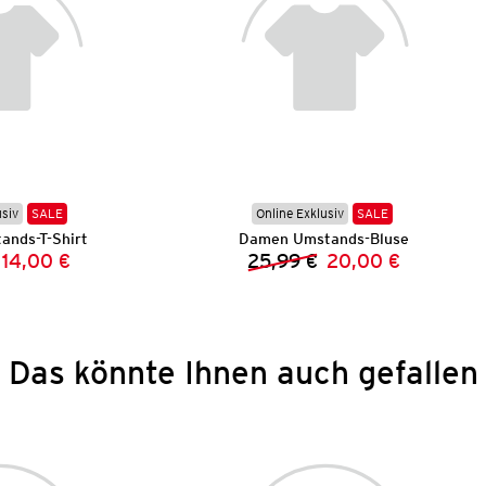
usiv
SALE
Online Exklusiv
SALE
nds-T-Shirt
Damen Umstands-Bluse
14,00 €
25,99 €
20,00 €
Vorheriger Preis:
Neuer Preis:
Vorheriger Preis:
Neuer Preis:
Das könnte Ihnen auch gefallen