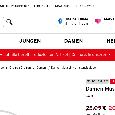
Qualitätsversprechen
Family Card
Newsletter
Hilfe & Service
Meine Filiale
Merkz
Filiale finden
en
JUNGEN
DAMEN
HE
 auf alle bereits reduzierten Artikel | Online & in unseren Fili
lusen in Großen Größen für Damen
Damen Musselin-Umstandsbluse
Online Exklusiv
SA
Damen Muss
weiss
25,99 €
20
Vorheriger 
Neuer Preis
inkl. MwSt. ggf.
