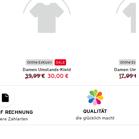
Online Exklusiv
SALE
Online Exkl
Damen Umstands-Kleid
Damen Umst
39,99 €
30,00 €
17,99 €
Vorheriger Preis:
Neuer Preis:
QUALITÄT
UF RECHNUNG
die glücklich macht
tere Zahlarten