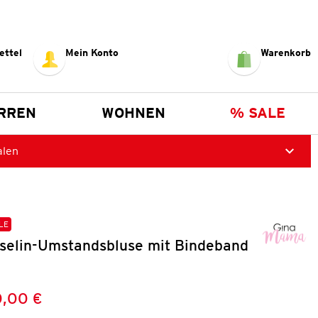
ettel
Mein Konto
Warenkorb
RREN
WOHNEN
% SALE
alen
LE
elin-Umstandsbluse mit Bindeband
,00 €
Preis:
: