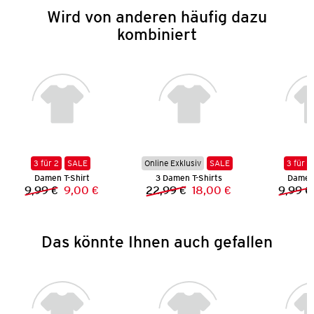
Wird von anderen häufig dazu
kombiniert
3 für 2
SALE
Online Exklusiv
SALE
3 für 2
Damen T-Shirt
3 Damen T-Shirts
Damen 
9,99 €
9,00 €
22,99 €
18,00 €
9,99 €
Vorheriger Preis:
Neuer Preis:
Vorheriger Preis:
Neuer Preis:
Das könnte Ihnen auch gefallen