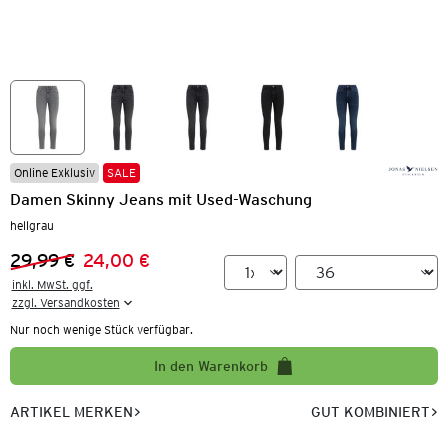
Online Exklusiv
SALE
Damen Skinny Jeans mit Used-Waschung
hellgrau
29,99 €
24,00 €
Vorheriger Preis:
Neuer Preis:
inkl. MwSt. ggf.

zzgl. Versandkosten
Nur noch wenige Stück verfügbar.
In den Warenkorb
ARTIKEL MERKEN
GUT KOMBINIERT