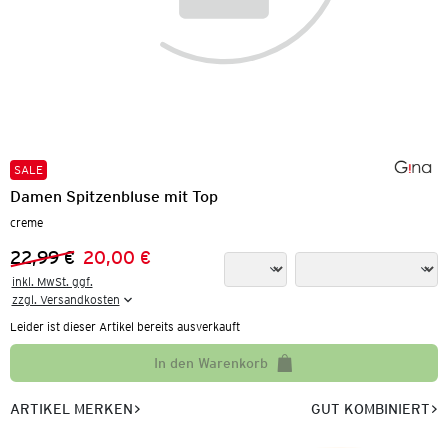
SALE
Damen Spitzenbluse mit Top
creme
22,99 €
20,00 €
Vorheriger Preis:
Neuer Preis:
inkl. MwSt. ggf.

zzgl. Versandkosten
Leider ist dieser Artikel bereits ausverkauft
In den Warenkorb
ARTIKEL MERKEN
GUT KOMBINIERT