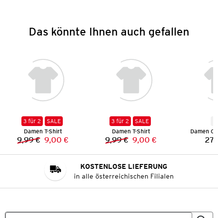
Das könnte Ihnen auch gefallen
3 für 2
SALE
3 für 2
SALE
N
Damen T-Shirt
Damen T-Shirt
Damen Co
9,99 €
9,00 €
9,99 €
9,00 €
27,
Vorheriger Preis:
Neuer Preis:
Vorheriger Preis:
Neuer Preis:
KOSTENLOSE LIEFERUNG
in alle österreichischen Filialen