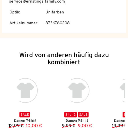
service@ernstings-family.com
Optik
:
Unifarben
Artikelnummer
:
8736760208
Wird von anderen häufig dazu
kombiniert
SALE
3 für 2
SALE
SA
Damen T-Shirt
Damen T-Shirt
Damen St
12,99 €
10,00 €
9,99 €
9,00 €
19,99 €
Vorheriger Preis:
Neuer Preis:
Vorheriger Preis:
Neuer Preis: