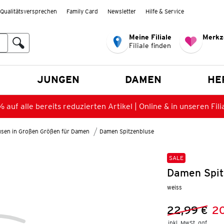
Qualitätsversprechen
Family Card
Newsletter
Hilfe & Service
Meine Filiale
Merkz
Filiale finden
en
JUNGEN
DAMEN
HE
 auf alle bereits reduzierten Artikel | Online & in unseren Fili
lusen in Großen Größen für Damen
Damen Spitzenbluse
SALE
Damen Spit
weiss
22,99 €
2
Vorheriger 
Neuer Preis
inkl. MwSt. ggf.
