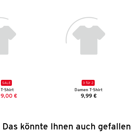
SALE
3 für 2
T-Shirt
Damen T-Shirt
9,00 €
9,99 €
Vorheriger Preis:
Neuer Preis:
Preis:
Das könnte Ihnen auch gefallen