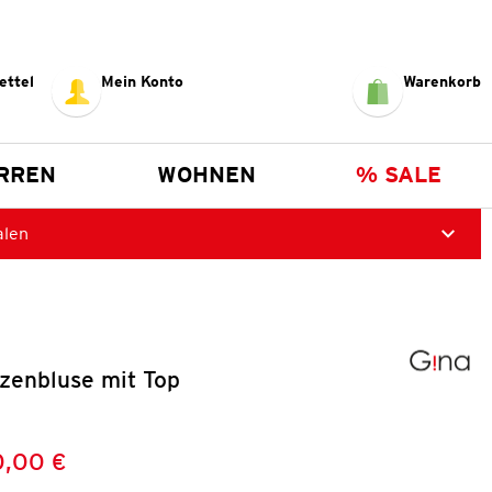
ettel
Mein Konto
Warenkorb
RREN
WOHNEN
% SALE
alen
zenbluse mit Top
0,00 €
Preis:
: