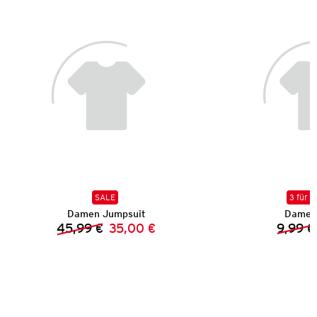
SALE
3 für 2
Damen Jumpsuit
Damen 
45,99 €
35,00 €
9,99 €
Vorheriger Preis:
Neuer Preis: