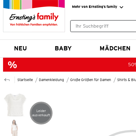
Mehr von Ernsting’s family
Keine Suchvorschläge gefund
NEU
BABY
MÄDCHEN
50%
Startseite
Damenkleidung
Große Größen für Damen
Shirts & B
Leider
Artikel leider ausverkauft
ausverkauft