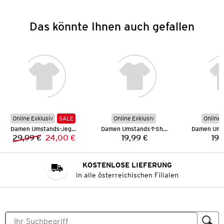
Das könnte Ihnen auch gefallen
Online Exklusiv
SALE
Online Exklusiv
Online 
Damen Umstands-Jeggings
Damen Umstands-T-Shirt
29,99 €
24,00 €
19,99 €
19,
Vorheriger Preis:
Neuer Preis:
Preis:
KOSTENLOSE LIEFERUNG
in alle österreichischen Filialen