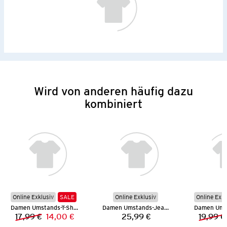
Wird von anderen häufig dazu
kombiniert
Online Exklusiv
SALE
Online Exklusiv
Online Exkl
Damen Umstands-T-Shirt
Damen Umstands-Jeansshorts
Damen Ums
17,99 €
14,00 €
25,99 €
19,99 €
Vorheriger Preis:
Neuer Preis:
Preis: