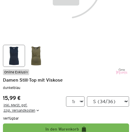
Online Exklusiv
Damen Still-Top mit Viskose
dunkelblau
15,99 €
Preis:
inkl. MwSt. ggf.

zzgl. Versandkosten
Verfügbar
In den Warenkorb