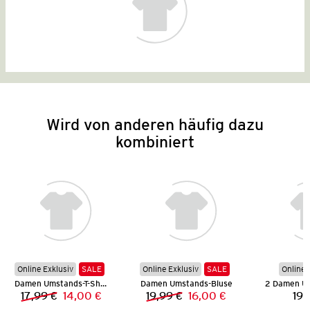
Wird von anderen häufig dazu
kombiniert
Online Exklusiv
SALE
Online Exklusiv
SALE
Online 
Damen Umstands-T-Shirt
Damen Umstands-Bluse
17,99 €
14,00 €
19,99 €
16,00 €
19,
Vorheriger Preis:
Neuer Preis:
Vorheriger Preis:
Neuer Preis: