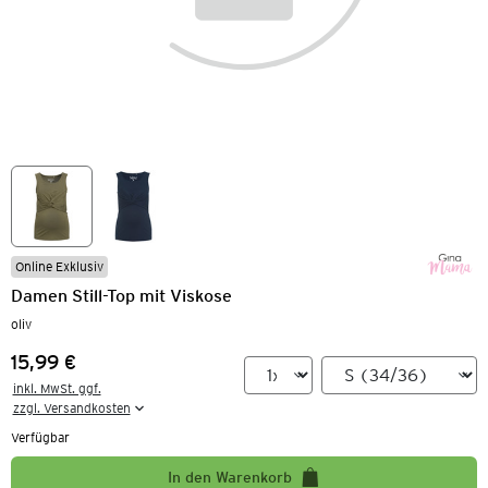
Online Exklusiv
Damen Still-Top mit Viskose
oliv
15,99 €
Preis:
inkl. MwSt. ggf.

zzgl. Versandkosten
Verfügbar
In den Warenkorb