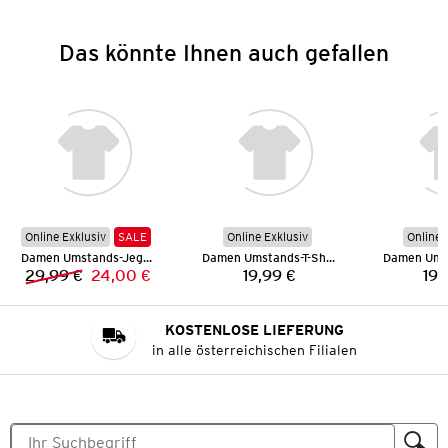
Das könnte Ihnen auch gefallen
Online Exklusiv
SALE
Online Exklusiv
Online 
Damen Umstands-Jeggings
Damen Umstands-T-Shirt
29,99 €
24,00 €
19,99 €
19,
Vorheriger Preis:
Neuer Preis:
Preis:
KOSTENLOSE LIEFERUNG
in alle österreichischen Filialen