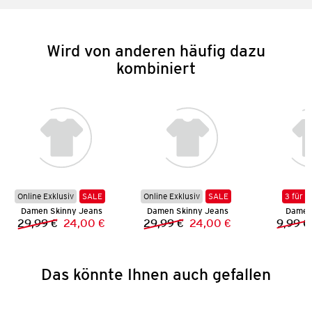
Wird von anderen häufig dazu
kombiniert
Online Exklusiv
SALE
Online Exklusiv
SALE
3 für 2
Damen Skinny Jeans
Damen Skinny Jeans
Damen 
29,99 €
24,00 €
29,99 €
24,00 €
9,99 €
Vorheriger Preis:
Neuer Preis:
Vorheriger Preis:
Neuer Preis:
Das könnte Ihnen auch gefallen