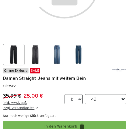
Online Exklusiv
SALE
Damen Straight-Jeans mit weitem Bein
schwarz
35,99 €
28,00 €
Vorheriger Preis:
Neuer Preis:
inkl. MwSt. ggf.

zzgl. Versandkosten
Nur noch wenige Stück verfügbar.
In den Warenkorb