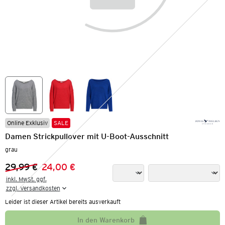
Online Exklusiv
SALE
Damen Strickpullover mit U-Boot-Ausschnitt
grau
29,99 €
24,00 €
Vorheriger Preis:
Neuer Preis:
inkl. MwSt. ggf.

zzgl. Versandkosten
Leider ist dieser Artikel bereits ausverkauft
In den Warenkorb