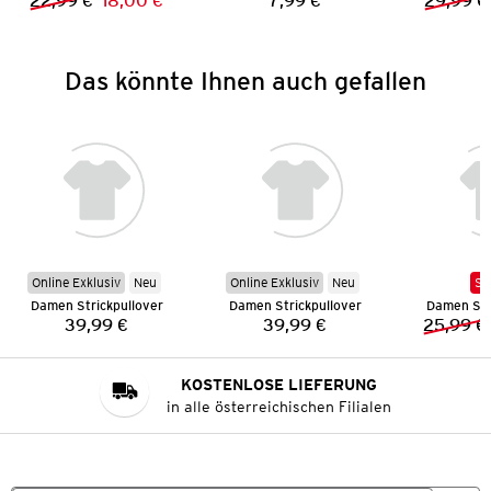
22,99 €
18,00 €
7,99 €
29,99 €
Vorheriger Preis:
Neuer Preis:
Preis:
Das könnte Ihnen auch gefallen
Online Exklusiv
Neu
Online Exklusiv
Neu
SA
Damen Strickpullover
Damen Strickpullover
Damen Str
39,99 €
39,99 €
25,99 €
Preis:
Preis:
KOSTENLOSE LIEFERUNG
in alle österreichischen Filialen