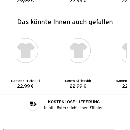
29,99 €
22,99 €
22,
Preis:
Preis:
Das könnte Ihnen auch gefallen
Damen Strickshirt
Damen Strickshirt
Damen St
22,99 €
22,99 €
22,
Preis:
Preis:
KOSTENLOSE LIEFERUNG
in alle österreichischen Filialen