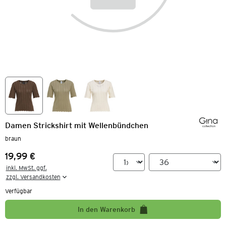
Damen Strickshirt mit Wellenbündchen
braun
19,99 €
Preis:
inkl. MwSt. ggf.

zzgl. Versandkosten
Verfügbar
In den Warenkorb