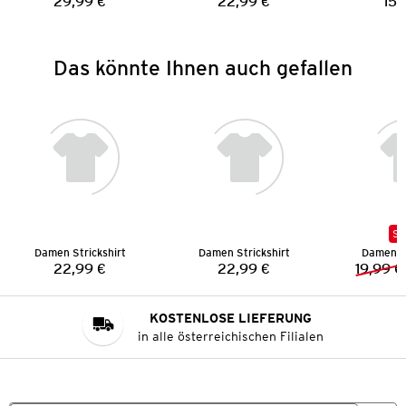
29,99 €
22,99 €
15,
Preis:
Preis:
Das könnte Ihnen auch gefallen
SA
Damen Strickshirt
Damen Strickshirt
Damen St
22,99 €
22,99 €
19,99 €
Preis:
Preis:
KOSTENLOSE LIEFERUNG
in alle österreichischen Filialen