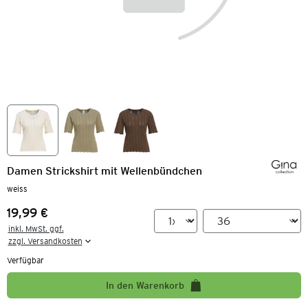
Damen Strickshirt mit Wellenbündchen
weiss
19,99 €
Preis:
inkl. MwSt. ggf.

zzgl. Versandkosten
Verfügbar
In den Warenkorb