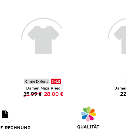
Online Exklusiv
SALE
N
Damen Maxi-Kleid
Damen 
35,99 €
28,00 €
22,
Vorheriger Preis:
Neuer Preis:
QUALITÄT
UF RECHNUNG