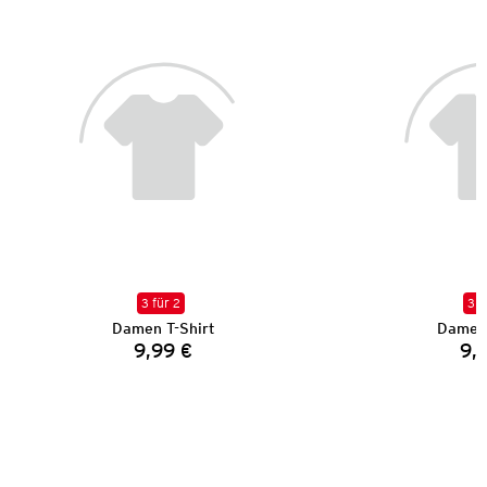
3 für 2
3 f
Damen T-Shirt
Damen 
9,99 €
9,
Preis: