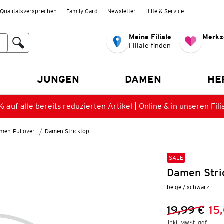
Qualitätsversprechen
Family Card
Newsletter
Hilfe & Service
Meine Filiale
Merkz
Filiale finden
en
JUNGEN
DAMEN
HE
 auf alle bereits reduzierten Artikel | Online & in unseren Fili
men-Pullover
Damen Stricktop
SALE
Damen Stri
beige / schwarz
19,99 €
15
Vorheriger 
Neuer Preis
inkl. MwSt. ggf.
