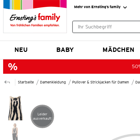
Mehr von Ernsting’s family
Keine Suchvorschläge gefund
NEU
BABY
MÄDCHEN
50%
Startseite
Damenkleidung
Pullover & Strickjacken für Damen
Da
Leider
Artikel leider ausverkauft
ausverkauft