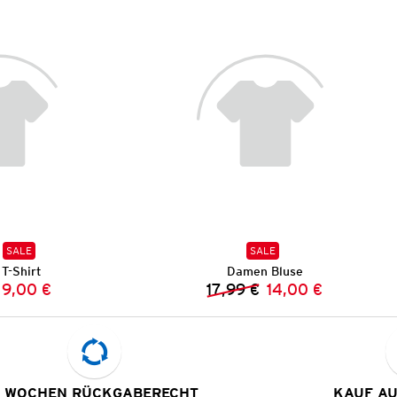
SALE
SALE
T-Shirt
Damen Bluse
9,00 €
17,99 €
14,00 €
Vorheriger Preis:
Neuer Preis:
Vorheriger Preis:
Neuer Preis:
 WOCHEN RÜCKGABERECHT
KAUF A