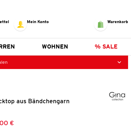
ettel
Mein Konto
Warenkorb
RREN
WOHNEN
% SALE
alen
cktop aus Bändchengarn
,00 €
Preis:
: