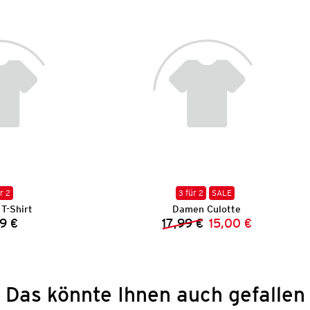
r 2
3 für 2
SALE
T-Shirt
Damen Culotte
9 €
17,99 €
15,00 €
Preis:
Vorheriger Preis:
Neuer Preis:
Das könnte Ihnen auch gefallen