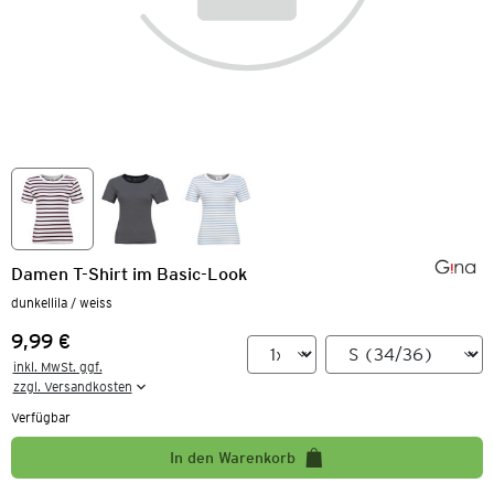
Damen T-Shirt im Basic-Look
dunkellila / weiss
9,99 €
Preis:
inkl. MwSt. ggf.

zzgl. Versandkosten
Verfügbar
In den Warenkorb