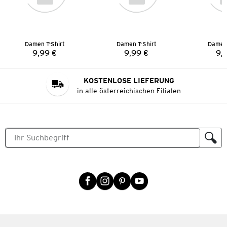
Damen T-Shirt
Damen T-Shirt
Damen 
9,99 €
9,99 €
9,
Preis:
Preis:
KOSTENLOSE LIEFERUNG
in alle österreichischen Filialen