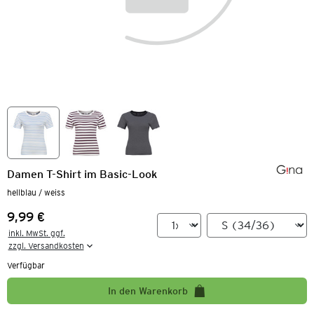
Damen T-Shirt im Basic-Look
hellblau / weiss
9,99 €
Preis:
inkl. MwSt. ggf.

zzgl. Versandkosten
Verfügbar
In den Warenkorb