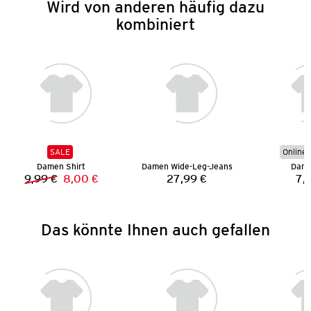
Wird von anderen häufig dazu
kombiniert
SALE
Online 
Damen Shirt
Damen Wide-Leg-Jeans
Dame
9,99 €
8,00 €
27,99 €
7,
Vorheriger Preis:
Neuer Preis:
Preis:
Das könnte Ihnen auch gefallen