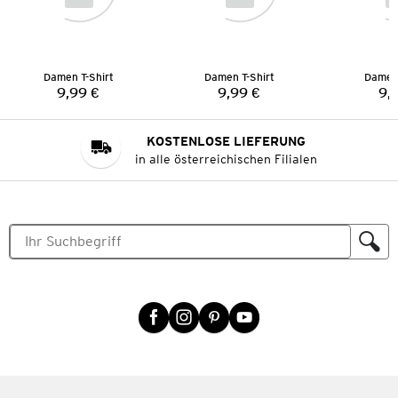
Damen T-Shirt
Damen T-Shirt
Damen 
9,99 €
9,99 €
9,
Preis:
Preis:
KOSTENLOSE LIEFERUNG
in alle österreichischen Filialen