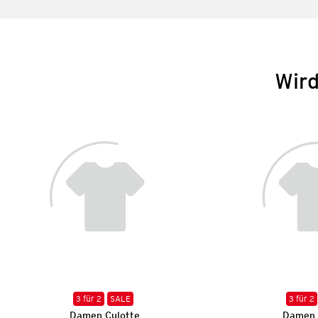
Wird
3 für 2
SALE
3 für 2
Damen Culotte
Damen 