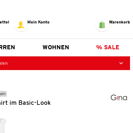
ettel
Mein Konto
Warenkorb
RREN
WOHNEN
% SALE
alen
usiv
irt im Basic-Look