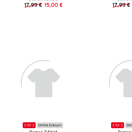
17,99 €
15,00 €
17,99 €
Vorheriger Preis:
Neuer Preis:
3 für 2
Online Exklusiv
3 für 2
Onl