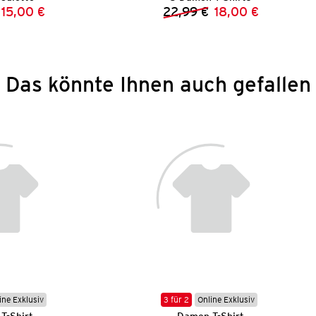
15,00 €
22,99 €
18,00 €
Vorheriger Preis:
Neuer Preis:
Vorheriger Preis:
Neuer Preis:
Das könnte Ihnen auch gefallen
ine Exklusiv
3 für 2
Online Exklusiv