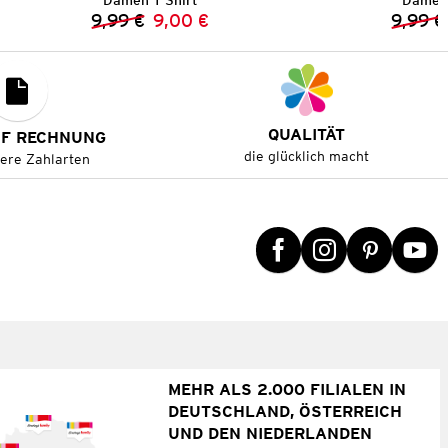
Damen T-Shirt
Damen 
9,99 €
9,00 €
9,99 €
Vorheriger Preis:
Neuer Preis:
QUALITÄT
UF RECHNUNG
die glücklich macht
tere Zahlarten
MEHR ALS 2.000 FILIALEN IN
DEUTSCHLAND, ÖSTERREICH
UND DEN NIEDERLANDEN