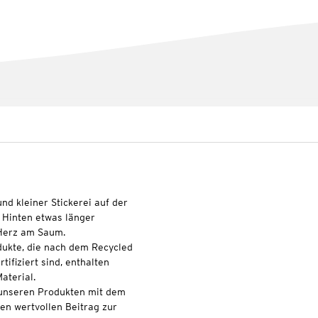
nd kleiner Stickerei auf der
. Hinten etwas länger
-Herz am Saum.
odukte, die nach dem Recycled
ifiziert sind, enthalten
aterial.
t unseren Produkten mit dem
nen wertvollen Beitrag zur