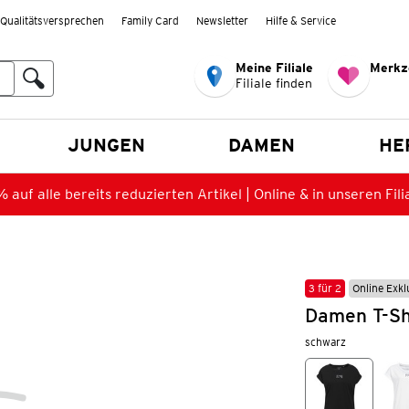
Qualitätsversprechen
Family Card
Newsletter
Hilfe & Service
Meine Filiale
Merkz
Filiale finden
en
JUNGEN
DAMEN
HE
 auf alle bereits reduzierten Artikel | Online & in unseren Fili
3 für 2
Online Exkl
Damen T-Sh
schwarz