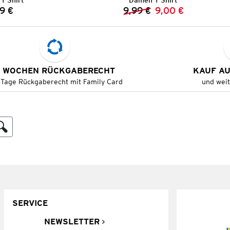
T-Shirt
Damen T-Shirt
9 €
9,99 €
9,00 €
Preis:
Vorheriger Preis:
Neuer Preis:
 WOCHEN RÜCKGABERECHT
KAUF A
 Tage Rückgaberecht mit Family Card
und wei
SERVICE
NEWSLETTER