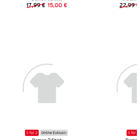
17,99 €
15,00 €
22,99 €
Vorheriger Preis:
Neuer Preis:
3 für 2
Online Exklusiv
3 für 2