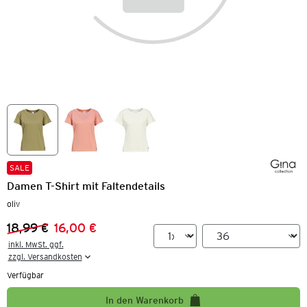
SALE
Damen T-Shirt mit Faltendetails
oliv
18,99 €
16,00 €
Vorheriger Preis:
Neuer Preis:
inkl. MwSt. ggf.

zzgl. Versandkosten
Verfügbar
In den Warenkorb