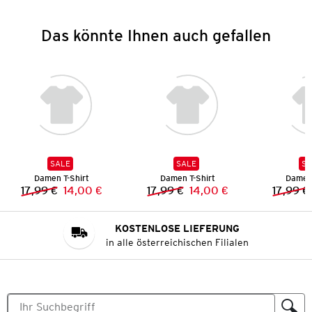
Das könnte Ihnen auch gefallen
SALE
SALE
SA
Damen T-Shirt
Damen T-Shirt
Damen 
17,99 €
14,00 €
17,99 €
14,00 €
17,99 €
Vorheriger Preis:
Neuer Preis:
Vorheriger Preis:
Neuer Preis:
KOSTENLOSE LIEFERUNG
in alle österreichischen Filialen