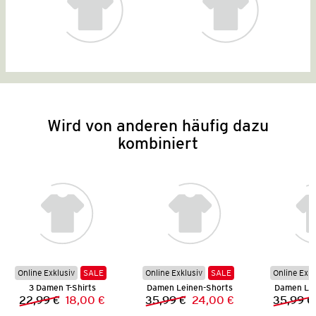
Wird von anderen häufig dazu
kombiniert
Online Exklusiv
SALE
Online Exklusiv
SALE
Online Exkl
3 Damen T-Shirts
Damen Leinen-Shorts
Damen Lei
22,99 €
18,00 €
35,99 €
24,00 €
35,99 €
Vorheriger Preis:
Neuer Preis:
Vorheriger Preis:
Neuer Preis: