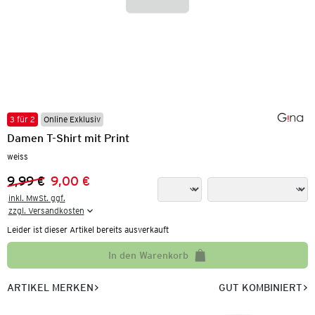
3 für 2
Online Exklusiv
Damen T-Shirt mit Print
weiss
9,99 €
9,00 €
Vorheriger Preis:
Neuer Preis:
inkl. MwSt. ggf.

zzgl. Versandkosten
Leider ist dieser Artikel bereits ausverkauft
In den Warenkorb
ARTIKEL MERKEN
GUT KOMBINIERT