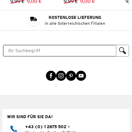
9,99 €
9,00 €
9,99 €
9,00 €
9,
Vorheriger Preis:
Neuer Preis:
Vorheriger Preis:
Neuer Preis:
KOSTENLOSE LIEFERUNG
in alle österreichischen Filialen
WIR SIND FÜR SIE DA!
+43 (0) 1 2675 502