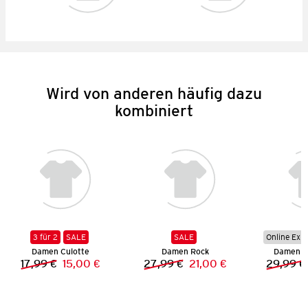
Wird von anderen häufig dazu
kombiniert
3 für 2
SALE
SALE
Online Exkl
Damen Culotte
Damen Rock
Damen S
17,99 €
15,00 €
27,99 €
21,00 €
29,99 €
Vorheriger Preis:
Neuer Preis:
Vorheriger Preis:
Neuer Preis: