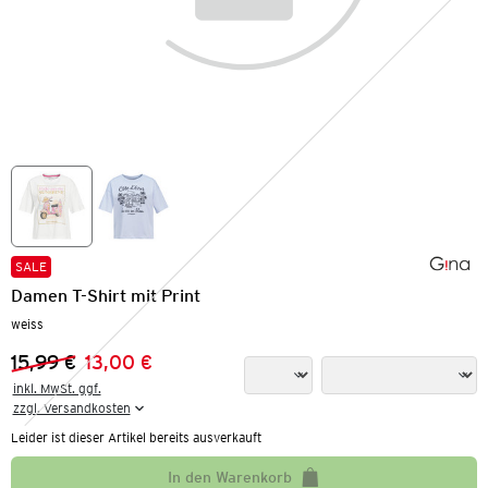
SALE
Damen T-Shirt mit Print
weiss
15,99 €
13,00 €
Vorheriger Preis:
Neuer Preis:
inkl. MwSt. ggf.

zzgl. Versandkosten
Leider ist dieser Artikel bereits ausverkauft
In den Warenkorb