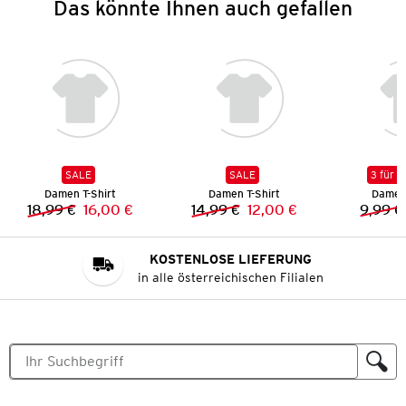
Das könnte Ihnen auch gefallen
SALE
SALE
3 für 2
Damen T-Shirt
Damen T-Shirt
Damen 
18,99 €
16,00 €
14,99 €
12,00 €
9,99 €
Vorheriger Preis:
Neuer Preis:
Vorheriger Preis:
Neuer Preis:
KOSTENLOSE LIEFERUNG
in alle österreichischen Filialen