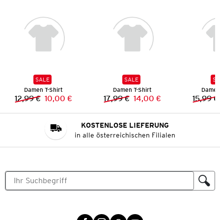
SALE
SALE
SA
Damen T-Shirt
Damen T-Shirt
Damen 
12,99 €
10,00 €
17,99 €
14,00 €
15,99 €
Vorheriger Preis:
Neuer Preis:
Vorheriger Preis:
Neuer Preis:
KOSTENLOSE LIEFERUNG
in alle österreichischen Filialen