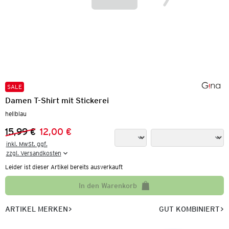
SALE
Damen T-Shirt mit Stickerei
hellblau
15,99 €
12,00 €
Vorheriger Preis:
Neuer Preis:
inkl. MwSt. ggf.

zzgl. Versandkosten
Leider ist dieser Artikel bereits ausverkauft
In den Warenkorb
ARTIKEL MERKEN
GUT KOMBINIERT