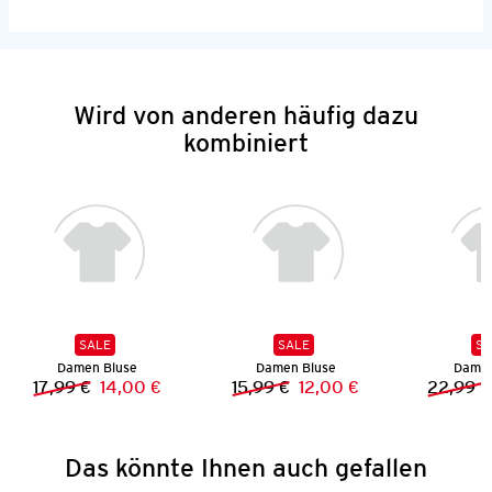
Wird von anderen häufig dazu
kombiniert
SALE
SALE
SA
Damen Bluse
Damen Bluse
Damen
17,99 €
14,00 €
15,99 €
12,00 €
22,99 €
Vorheriger Preis:
Neuer Preis:
Vorheriger Preis:
Neuer Preis:
Das könnte Ihnen auch gefallen