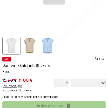
SALE
Damen T-Shirt mit Stickerei
weiss
15,99 €
11,00 €
Vorheriger Preis:
Neuer Preis:
inkl. MwSt. ggf.

zzgl. Versandkosten
Leider ist dieser Artikel bereits ausverkauft
In den Warenkorb