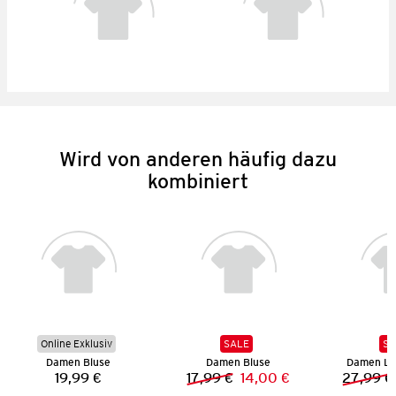
Wird von anderen häufig dazu
kombiniert
Online Exklusiv
SALE
SA
Damen Bluse
Damen Bluse
Damen Le
19,99 €
17,99 €
14,00 €
27,99 €
Preis:
Vorheriger Preis:
Neuer Preis: