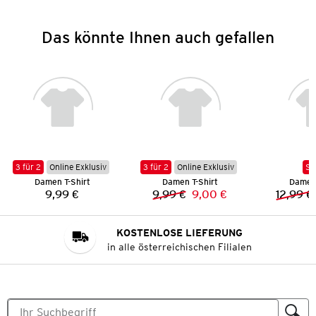
Das könnte Ihnen auch gefallen
3 für 2
Online Exklusiv
3 für 2
Online Exklusiv
SA
Damen T-Shirt
Damen T-Shirt
Damen 
9,99 €
9,99 €
9,00 €
12,99 €
Preis:
Vorheriger Preis:
Neuer Preis:
KOSTENLOSE LIEFERUNG
in alle österreichischen Filialen