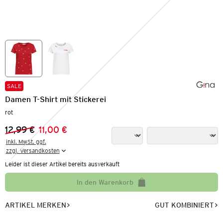
SALE
Damen T-Shirt mit Stickerei
rot
12,99 €
11,00 €
Vorheriger Preis:
Neuer Preis:
inkl. MwSt. ggf.

zzgl. Versandkosten
Leider ist dieser Artikel bereits ausverkauft
In den Warenkorb
ARTIKEL MERKEN
GUT KOMBINIERT