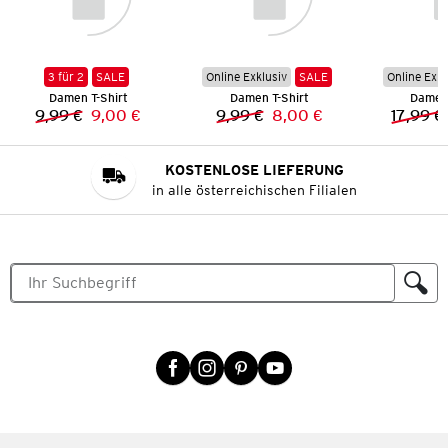
3 für 2
SALE
Online Exklusiv
SALE
Online Exkl
Damen T-Shirt
Damen T-Shirt
Damen 
9,99 €
9,00 €
9,99 €
8,00 €
17,99 €
Vorheriger Preis:
Neuer Preis:
Vorheriger Preis:
Neuer Preis:
KOSTENLOSE LIEFERUNG
in alle österreichischen Filialen