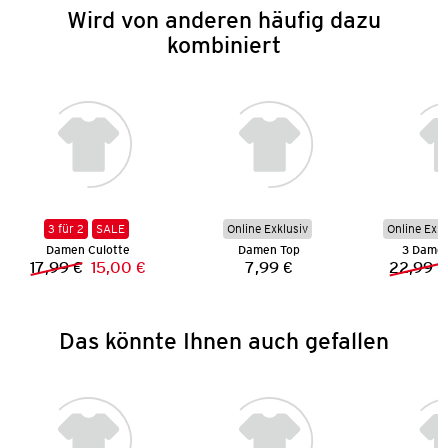
Wird von anderen häufig dazu
kombiniert
3 für 2
SALE
Online Exklusiv
Online Exkl
Damen Culotte
Damen Top
3 Damen
17,99 €
15,00 €
7,99 €
22,99 €
Vorheriger Preis:
Neuer Preis:
Preis:
Das könnte Ihnen auch gefallen