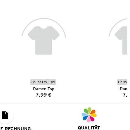
Online Exklusiv
Online 
Damen Top
Dame
7,99 €
7,
Preis:
QUALITÄT
UF RECHNUNG