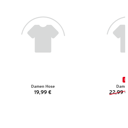
SA
Damen Hose
Damen
19,99 €
22,99 €
Preis: