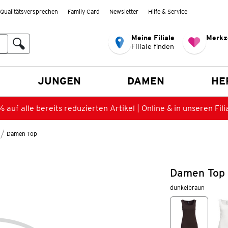
Qualitätsversprechen
Family Card
Newsletter
Hilfe & Service
Meine Filiale
Merkz
Filiale finden
en
JUNGEN
DAMEN
HE
 auf alle bereits reduzierten Artikel | Online & in unseren Fili
Damen Top
Damen Top 
dunkelbraun