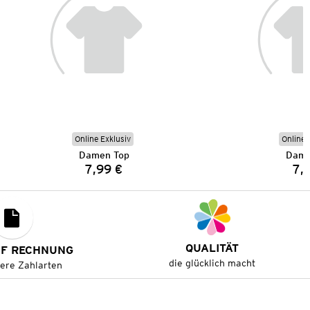
Online Exklusiv
Online 
Damen Top
Dame
7,99 €
7,
Preis:
QUALITÄT
UF RECHNUNG
die glücklich macht
tere Zahlarten