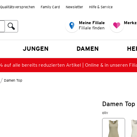
Qualitätsversprechen
Family Card
Newsletter
Hilfe & Service
Meine Filiale
Merkz
Filiale finden
en
JUNGEN
DAMEN
HE
 auf alle bereits reduzierten Artikel | Online & in unseren Fili
Damen Top
Damen Top 
oliv