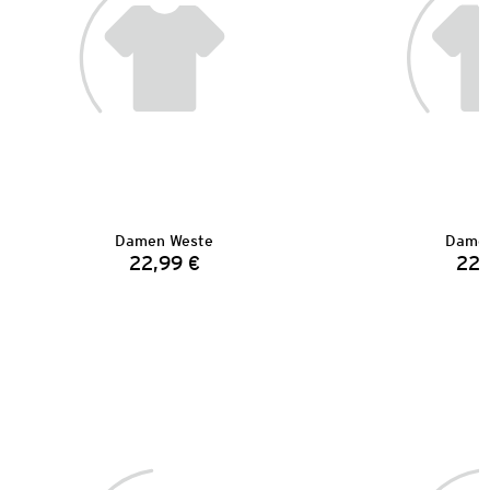
Damen Weste
Damen
22,99 €
22,
Preis: