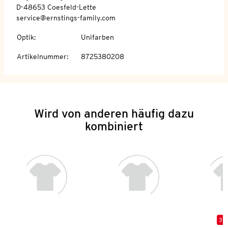
D-48653 Coesfeld-Lette
service@ernstings-family.com
Optik
:
Unifarben
Artikelnummer
:
8725380208
Wird von anderen häufig dazu
kombiniert
3 f