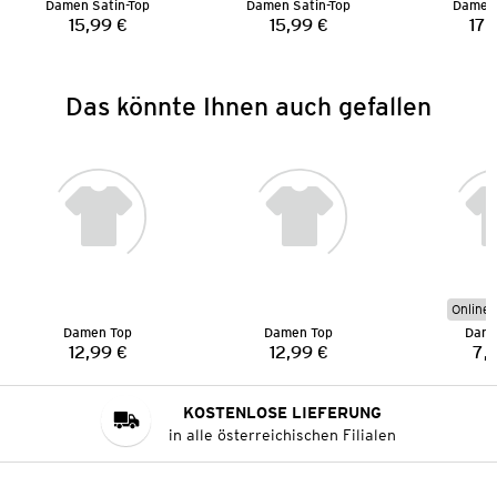
Damen Satin-Top
Damen Satin-Top
Damen 
15,99 €
15,99 €
17,
Preis:
Preis:
Das könnte Ihnen auch gefallen
Online 
Damen Top
Damen Top
Dame
12,99 €
12,99 €
7,
Preis:
Preis:
KOSTENLOSE LIEFERUNG
in alle österreichischen Filialen