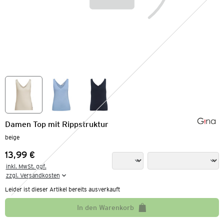
Damen Top mit Rippstruktur
beige
13,99 €
Preis:
inkl. MwSt. ggf.

zzgl. Versandkosten
Leider ist dieser Artikel bereits ausverkauft
In den Warenkorb