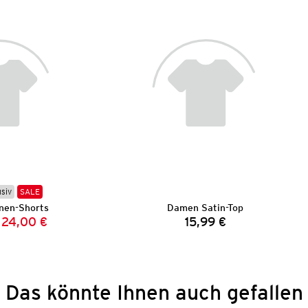
usiv
SALE
nen-Shorts
Damen Satin-Top
24,00 €
15,99 €
Vorheriger Preis:
Neuer Preis:
Preis:
Das könnte Ihnen auch gefallen