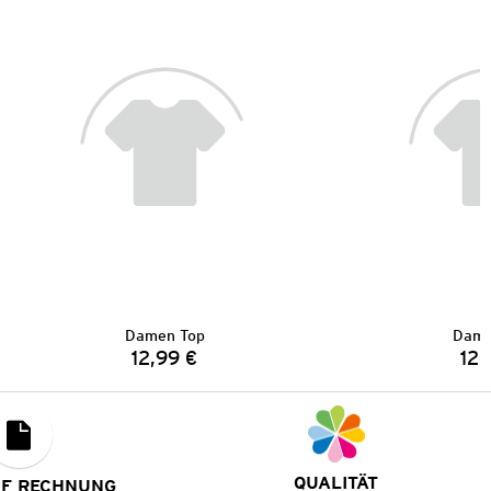
Damen Top
Dame
12,99 €
12,
Preis:
QUALITÄT
UF RECHNUNG