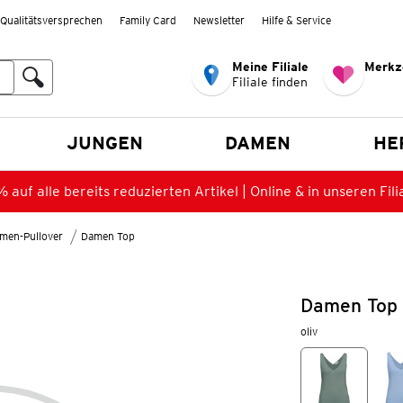
Qualitätsversprechen
Family Card
Newsletter
Hilfe & Service
Meine Filiale
Merkz
Filiale finden
en
JUNGEN
DAMEN
HE
 auf alle bereits reduzierten Artikel | Online & in unseren Fili
men-Pullover
Damen Top
Damen Top 
oliv