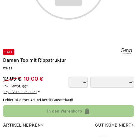
SALE
Damen Top mit Rippstruktur
weiss
12,99 €
10,00 €
Vorheriger Preis:
Neuer Preis:
inkl. MwSt. ggf.

zzgl. Versandkosten
Leider ist dieser Artikel bereits ausverkauft
In den Warenkorb
ARTIKEL MERKEN
GUT KOMBINIERT