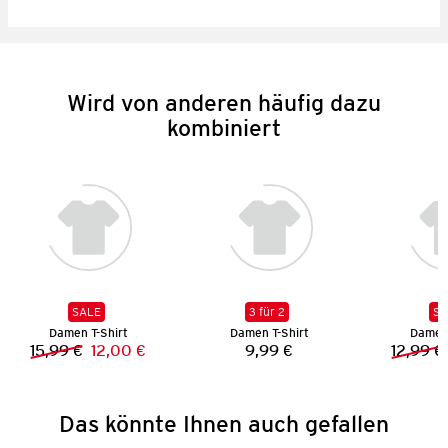
Wird von anderen häufig dazu
kombiniert
SALE
3 für 2
SA
Damen T-Shirt
Damen T-Shirt
Damen 
15,99 €
12,00 €
9,99 €
12,99 €
Vorheriger Preis:
Neuer Preis:
Preis:
Das könnte Ihnen auch gefallen