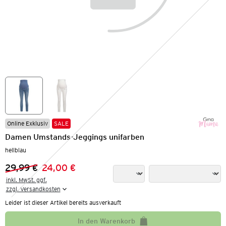
Online Exklusiv
SALE
Damen Umstands-Jeggings unifarben
hellblau
29,99 €
24,00 €
Vorheriger Preis:
Neuer Preis:
inkl. MwSt. ggf.

zzgl. Versandkosten
Leider ist dieser Artikel bereits ausverkauft
In den Warenkorb