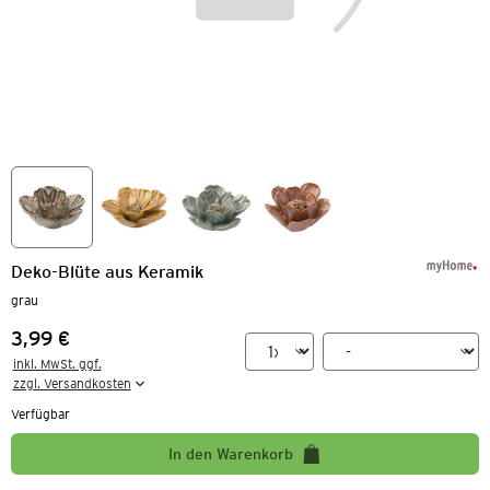
Deko-Blüte aus Keramik
grau
3,99 €
Preis:
inkl. MwSt. ggf.

zzgl. Versandkosten
Verfügbar
In den Warenkorb