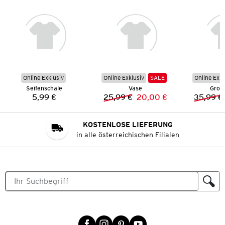
Online Exklusiv
Online Exklusiv
SALE
Online Exkl
Seifenschale
Vase
Groß
5,99 €
25,99 €
20,00 €
35,99 €
Preis:
Vorheriger Preis:
Neuer Preis:
KOSTENLOSE LIEFERUNG
in alle österreichischen Filialen