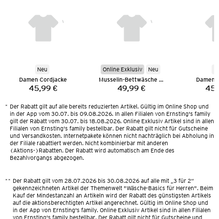
Neu
Online Exklusiv
Neu
N
Damen Cordjacke
Musselin-Bettwäsche 135 x 200 cm
Damen C
45,99 €
49,99 €
45,
Preis:
Preis:
*
Der Rabatt gilt auf alle bereits reduzierten Artikel. Gültig im Online Shop und
in der App vom 30.07. bis 09.08.2026. In allen Filialen von Ernsting's family
gilt der Rabatt vom 30.07. bis 18.08.2026. Online Exklusiv Artikel sind in allen
Filialen von Ernsting's family bestellbar. Der Rabatt gilt nicht für Gutscheine
und Versandkosten. Internetpakete können nicht nachträglich bei Abholung in
der Filiale rabattiert werden. Nicht kombinierbar mit anderen
(Aktions-)Rabatten. Der Rabatt wird automatisch am Ende des
Bezahlvorgangs abgezogen.
**
Der Rabatt gilt vom 28.07.2026 bis 30.08.2026 auf alle mit „3 für 2“
gekennzeichneten Artikel der Themenwelt "Wäsche-Basics für Herren". Beim
Kauf der Mindestanzahl an Artikeln wird der Rabatt des günstigsten Artikels
auf die aktionsberechtigten Artikel angerechnet. Gültig im Online Shop und
in der App von Ernsting's family. Online Exklusiv Artikel sind in allen Filialen
von Ernsting's family bestellbar. Der Rabatt gilt nicht für Gutscheine und