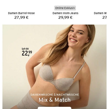
Online Exklusiv
Damen Barrel-Hose
Damen Mom-Jeans
Damen Wid
27,99 €
29,99 €
27,
Preis:
Preis:
DAMENWÄSCHE & NACHTWÄSCHE
Mix & Match