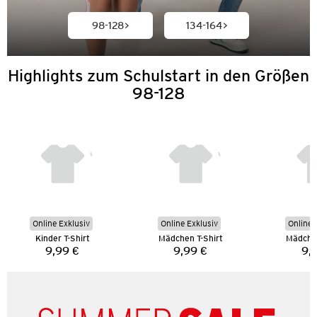
98-128
134-164
Highlights zum Schulstart in den Größen
98-128
Online Exklusiv
Online Exklusiv
Online 
Kinder T-Shirt
Mädchen T-Shirt
Mädchen
9,99 €
9,99 €
9,
Preis:
Preis: