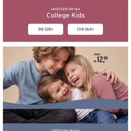
GRÖSSEN 98-164
College Kids
98-128
134-164
GRÖSSEN 74-164