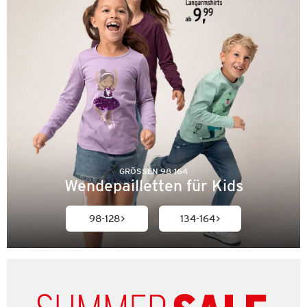
GRÖSSEN 98-164
Wendepailletten für Kids
98-128
134-164