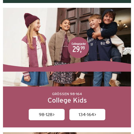
GRÖSSEN 98-164
College Kids
98-128
134-164