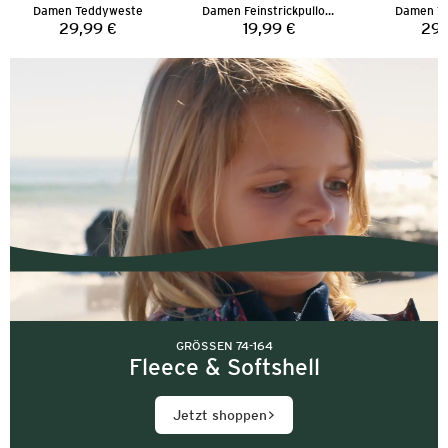
Damen Teddyweste
Damen Feinstrickpullover
Damen T
29,99 €
19,99 €
29,
Preis:
Preis:
GRÖSSEN 74-164
Fleece & Softshell
Jetzt shoppen