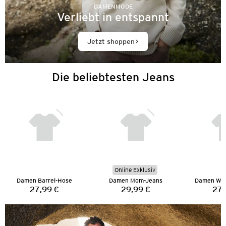
DAMENMODE
Verliebt in entspannt
Jetzt shoppen
Die beliebtesten Jeans
Online Exklusiv
Damen Barrel-Hose
Damen Mom-Jeans
Damen Wid
27,99 €
29,99 €
27,
Preis:
Preis: