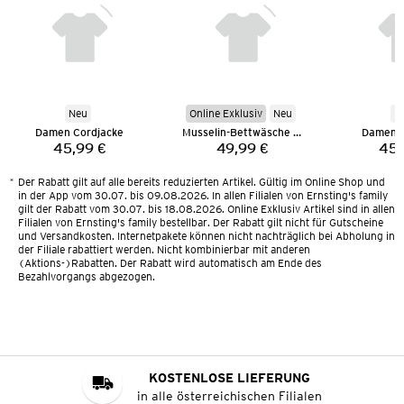
Neu
Online Exklusiv
Neu
N
Damen Cordjacke
Musselin-Bettwäsche 135 x 200 cm
Damen C
45,99 €
49,99 €
45,
Preis:
Preis:
*
Der Rabatt gilt auf alle bereits reduzierten Artikel. Gültig im Online Shop und
in der App vom 30.07. bis 09.08.2026. In allen Filialen von Ernsting's family
gilt der Rabatt vom 30.07. bis 18.08.2026. Online Exklusiv Artikel sind in allen
Filialen von Ernsting's family bestellbar. Der Rabatt gilt nicht für Gutscheine
und Versandkosten. Internetpakete können nicht nachträglich bei Abholung in
der Filiale rabattiert werden. Nicht kombinierbar mit anderen
(Aktions-)Rabatten. Der Rabatt wird automatisch am Ende des
Bezahlvorgangs abgezogen.
KOSTENLOSE LIEFERUNG
in alle österreichischen Filialen