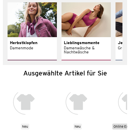
Herbstklopfen
Lieblingsmomente
Jeans 
Damenmode
Damenwäsche &
Größe
Nachtwäsche
Ausgewählte Artikel für Sie
Neu
Neu
Online Exk