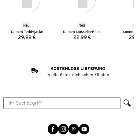
Neu
Neu
N
Damen Teddyjacke
Damen Musselin-Bluse
Damen T
29,99 €
22,99 €
29,
Preis:
Preis:
KOSTENLOSE LIEFERUNG
in alle österreichischen Filialen