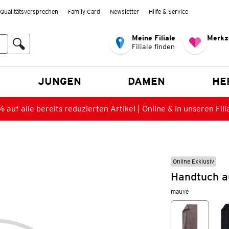
Qualitätsversprechen
Family Card
Newsletter
Hilfe & Service
Meine Filiale
Merkz
Filiale finden
en
JUNGEN
DAMEN
HE
 auf alle bereits reduzierten Artikel | Online & in unseren Fili
Online Exklusiv
Handtuch a
mauve