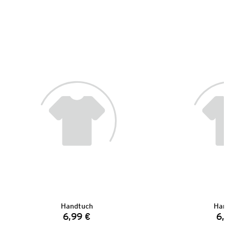
Handtuch
Han
6,99 €
6,
Preis: