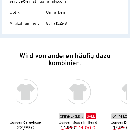
service@ernstings-family.com
Optik
:
Unifarben
Artikelnummer
:
8711710298
Wird von anderen häufig dazu
kombiniert
Online Exklusiv
SALE
Online Exkl
Jungen Cargohose
Jungen Musselin-Hemd
22,99 €
17,99 €
14,00 €
17,99 €
Preis:
Vorheriger Preis:
Neuer Preis: