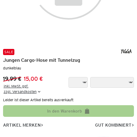
SALE
Jungen Cargo-Hose mit Tunnelzug
dunkelblau
19,99 €
15,00 €
Vorheriger Preis:
Neuer Preis:
inkl. MwSt. ggf.

zzgl. Versandkosten
Leider ist dieser Artikel bereits ausverkauft
In den Warenkorb
ARTIKEL MERKEN
GUT KOMBINIERT