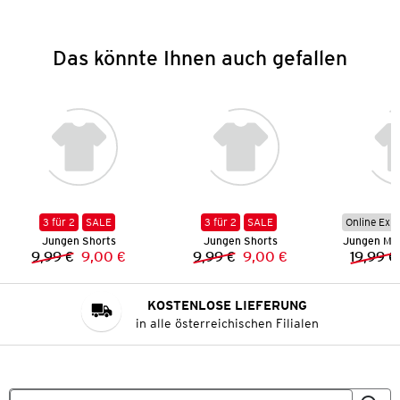
Das könnte Ihnen auch gefallen
3 für 2
SALE
3 für 2
SALE
Online Exkl
Jungen Shorts
Jungen Shorts
Jungen Mu
9,99 €
9,00 €
9,99 €
9,00 €
19,99 €
Vorheriger Preis:
Neuer Preis:
Vorheriger Preis:
Neuer Preis:
KOSTENLOSE LIEFERUNG
in alle österreichischen Filialen