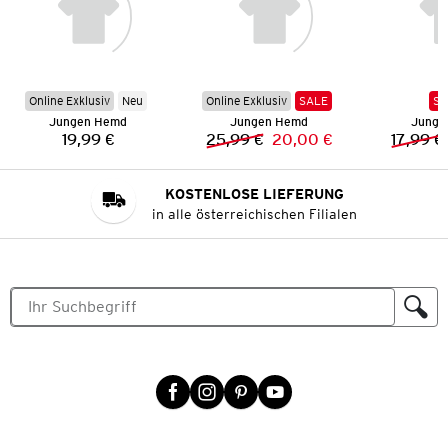
Online Exklusiv
Neu
Online Exklusiv
SALE
SA
Jungen Hemd
Jungen Hemd
Junge
19,99 €
25,99 €
20,00 €
17,99 €
Preis:
Vorheriger Preis:
Neuer Preis:
KOSTENLOSE LIEFERUNG
in alle österreichischen Filialen