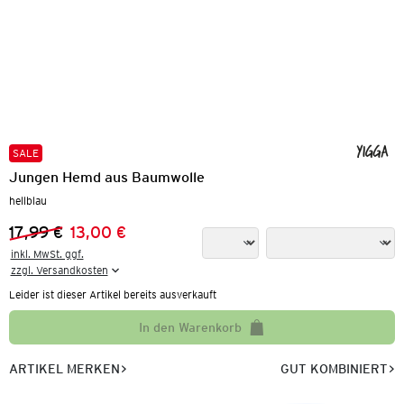
SALE
Jungen Hemd aus Baumwolle
hellblau
17,99 €
13,00 €
Vorheriger Preis:
Neuer Preis:
inkl. MwSt. ggf.

zzgl. Versandkosten
Leider ist dieser Artikel bereits ausverkauft
In den Warenkorb
ARTIKEL MERKEN
GUT KOMBINIERT