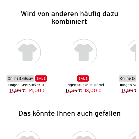
Wird von anderen häufig dazu
kombiniert
Online Exklusiv
SALE
SALE
Online Exkl
Jungen Seersucker-Hemd
Jungen Musselin-Hemd
17,99 €
14,00 €
17,99 €
13,00 €
17,99 €
Vorheriger Preis:
Neuer Preis:
Vorheriger Preis:
Neuer Preis:
Das könnte Ihnen auch gefallen