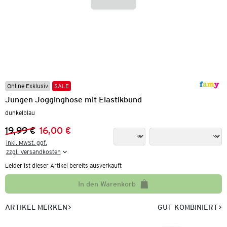
Online Exklusiv
SALE
Jungen Jogginghose mit Elastikbund
dunkelblau
19,99 €
16,00 €
Vorheriger Preis:
Neuer Preis:
inkl. MwSt. ggf.

zzgl. Versandkosten
Leider ist dieser Artikel bereits ausverkauft
In den Warenkorb
ARTIKEL MERKEN
GUT KOMBINIERT