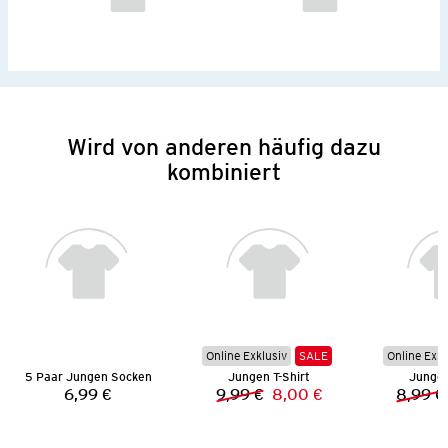
Wird von anderen häufig dazu
kombiniert
Online Exklusiv
SALE
Online Exkl
5 Paar Jungen Socken
Jungen T-Shirt
Jungen
6,99 €
9,99 €
8,00 €
8,99 €
Preis:
Vorheriger Preis:
Neuer Preis: