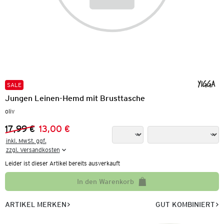
SALE
Jungen Leinen-Hemd mit Brusttasche
oliv
17,99 €
13,00 €
Vorheriger Preis:
Neuer Preis:
inkl. MwSt. ggf.

zzgl. Versandkosten
Leider ist dieser Artikel bereits ausverkauft
In den Warenkorb
ARTIKEL MERKEN
GUT KOMBINIERT