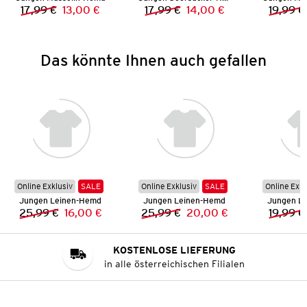
17,99 €
13,00 €
17,99 €
14,00 €
19,99 €
Vorheriger Preis:
Neuer Preis:
Vorheriger Preis:
Neuer Preis:
Das könnte Ihnen auch gefallen
Online Exklusiv
SALE
Online Exklusiv
SALE
Online Exkl
Jungen Leinen-Hemd
Jungen Leinen-Hemd
Jungen L
25,99 €
16,00 €
25,99 €
20,00 €
19,99 €
Vorheriger Preis:
Neuer Preis:
Vorheriger Preis:
Neuer Preis:
KOSTENLOSE LIEFERUNG
in alle österreichischen Filialen