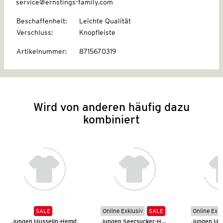
service@ernstings-family.com
Beschaffenheit
:
Leichte Qualität
Verschluss
:
Knopfleiste
Artikelnummer
:
8715670319
Wird von anderen häufig dazu
kombiniert
SALE
Online Exklusiv
SALE
Online Exkl
Jungen Musselin-Hemd
Jungen Seersucker-Hemd
Jungen Mu