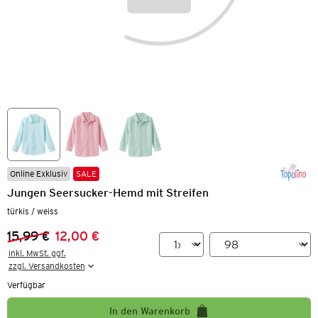
Online Exklusiv
SALE
Jungen Seersucker-Hemd mit Streifen
türkis / weiss
15,99 €
12,00 €
Vorheriger Preis:
Neuer Preis:
inkl. MwSt. ggf.

zzgl. Versandkosten
Verfügbar
In den Warenkorb