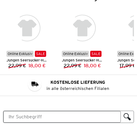
Online Exklusiv
SALE
Online Exklusiv
SALE
Online Exkl
Jungen Seersucker-Hemd
Jungen Seersucker-Hemd
22,99 €
18,00 €
22,99 €
18,00 €
17,99 €
Vorheriger Preis:
Neuer Preis:
Vorheriger Preis:
Neuer Preis:
KOSTENLOSE LIEFERUNG
in alle österreichischen Filialen