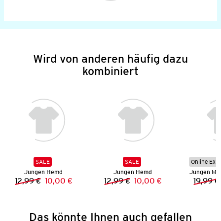
Wird von anderen häufig dazu
kombiniert
SALE
SALE
Online Exkl
Jungen Hemd
Jungen Hemd
Jungen Mu
12,99 €
10,00 €
12,99 €
10,00 €
19,99 €
Vorheriger Preis:
Neuer Preis:
Vorheriger Preis:
Neuer Preis:
Das könnte Ihnen auch gefallen