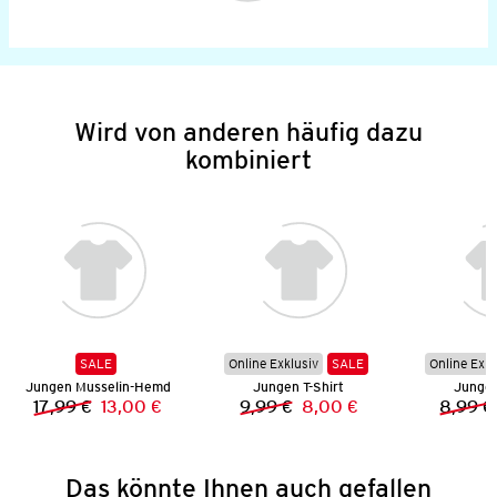
Wird von anderen häufig dazu
kombiniert
SALE
Online Exklusiv
SALE
Online Exkl
Jungen Musselin-Hemd
Jungen T-Shirt
Jungen
17,99 €
13,00 €
9,99 €
8,00 €
8,99 €
Vorheriger Preis:
Neuer Preis:
Vorheriger Preis:
Neuer Preis:
Das könnte Ihnen auch gefallen