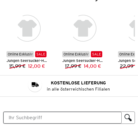
Online Exklusiv
SALE
Online Exklusiv
SALE
Online Exkl
Jungen Seersucker-Hemd
Jungen Seersucker-Hemd
15,99 €
12,00 €
17,99 €
14,00 €
22,99 €
Vorheriger Preis:
Neuer Preis:
Vorheriger Preis:
Neuer Preis:
KOSTENLOSE LIEFERUNG
in alle österreichischen Filialen