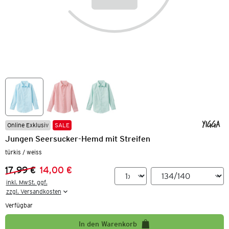
Online Exklusiv
SALE
Jungen Seersucker-Hemd mit Streifen
türkis / weiss
17,99 €
14,00 €
Vorheriger Preis:
Neuer Preis:
inkl. MwSt. ggf.

zzgl. Versandkosten
Verfügbar
In den Warenkorb