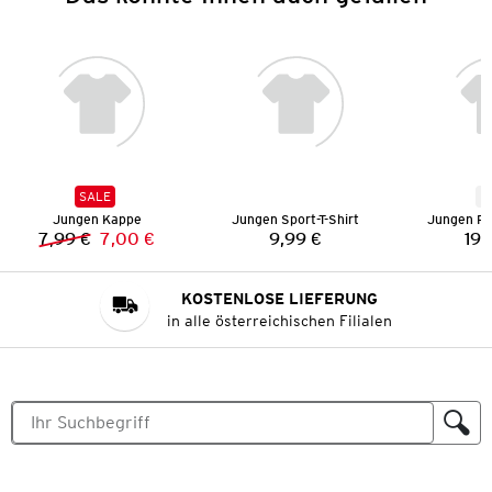
SALE
N
Jungen Kappe
Jungen Sport-T-Shirt
Jungen Pu
7,99 €
7,00 €
9,99 €
19,
Vorheriger Preis:
Neuer Preis:
Preis:
KOSTENLOSE LIEFERUNG
in alle österreichischen Filialen