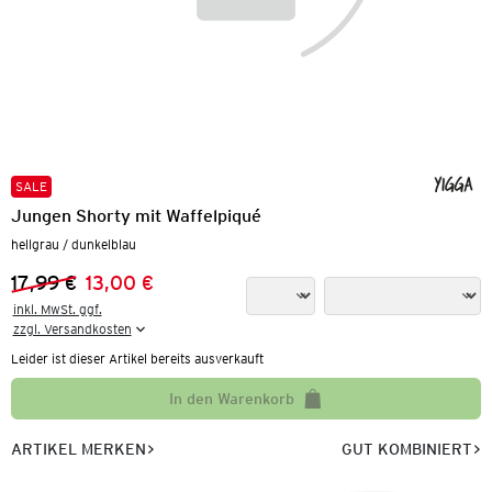
SALE
Jungen Shorty mit Waffelpiqué
hellgrau / dunkelblau
17,99 €
13,00 €
Vorheriger Preis:
Neuer Preis:
inkl. MwSt. ggf.

zzgl. Versandkosten
Leider ist dieser Artikel bereits ausverkauft
In den Warenkorb
ARTIKEL MERKEN
GUT KOMBINIERT