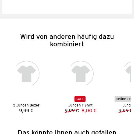
Wird von anderen häufig dazu
kombiniert
SALE
Online Exkl
3 Jungen Boxer
Jungen T-Shirt
Jungen
9,99 €
9,99 €
8,00 €
9,99 €
Preis:
Vorheriger Preis:
Neuer Preis:
Das könnte Ihnen auch gefallen