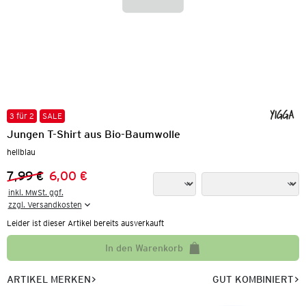
3 für 2
SALE
Jungen T-Shirt aus Bio-Baumwolle
hellblau
7,99 €
6,00 €
Vorheriger Preis:
Neuer Preis:
inkl. MwSt. ggf.

zzgl. Versandkosten
Leider ist dieser Artikel bereits ausverkauft
In den Warenkorb
ARTIKEL MERKEN
GUT KOMBINIERT