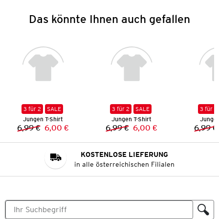
Das könnte Ihnen auch gefallen
3 für 2
SALE
3 für 2
SALE
3 für 2
Jungen T-Shirt
Jungen T-Shirt
Jungen
6,99 €
6,00 €
6,99 €
6,00 €
6,99 €
Vorheriger Preis:
Neuer Preis:
Vorheriger Preis:
Neuer Preis:
KOSTENLOSE LIEFERUNG
in alle österreichischen Filialen