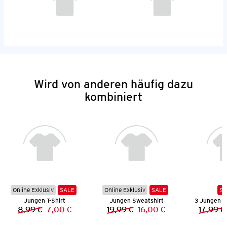
Wird von anderen häufig dazu
kombiniert
Online Exklusiv
SALE
Online Exklusiv
SALE
SA
Jungen T-Shirt
Jungen Sweatshirt
3 Jungen 
8,99 €
7,00 €
19,99 €
16,00 €
17,99 €
Vorheriger Preis:
Neuer Preis:
Vorheriger Preis:
Neuer Preis: