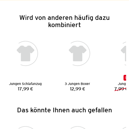
Wird von anderen häufig dazu
kombiniert
SA
Jungen Schlafanzug
3 Jungen Boxer
Junge
17,99 €
12,99 €
7,99 €
Preis:
Preis:
Das könnte Ihnen auch gefallen