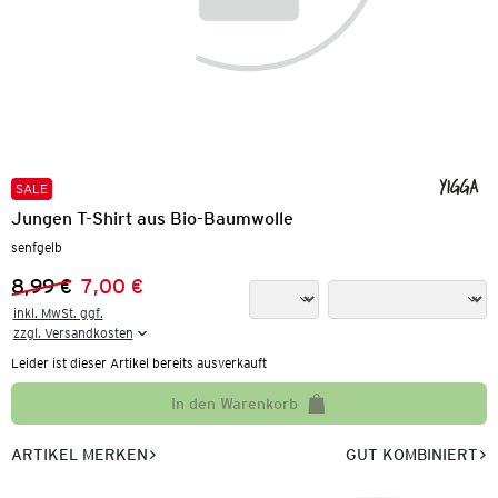
SALE
Jungen T-Shirt aus Bio-Baumwolle
senfgelb
8,99 €
7,00 €
Vorheriger Preis:
Neuer Preis:
inkl. MwSt. ggf.

zzgl. Versandkosten
Leider ist dieser Artikel bereits ausverkauft
In den Warenkorb
ARTIKEL MERKEN
GUT KOMBINIERT