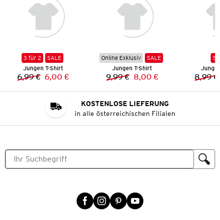
3 für 2
SALE
Online Exklusiv
SALE
SA
Jungen T-Shirt
Jungen T-Shirt
Jungen
6,99 €
6,00 €
9,99 €
8,00 €
8,99 €
Vorheriger Preis:
Neuer Preis:
Vorheriger Preis:
Neuer Preis:
KOSTENLOSE LIEFERUNG
in alle österreichischen Filialen