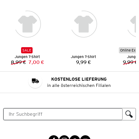
SALE
Online Exkl
Jungen T-Shirt
Jungen T-Shirt
Jungen
8,99 €
7,00 €
9,99 €
9,99 €
Vorheriger Preis:
Neuer Preis:
Preis:
KOSTENLOSE LIEFERUNG
in alle österreichischen Filialen