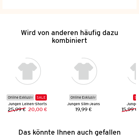
Wird von anderen häufig dazu
kombiniert
Online Exklusiv
SALE
Online Exklusiv
SA
Jungen Leinen-Shorts
Jungen Slim-Jeans
Jungen
25,99 €
20,00 €
19,99 €
15,99 €
Vorheriger Preis:
Neuer Preis:
Preis:
Das könnte Ihnen auch gefallen