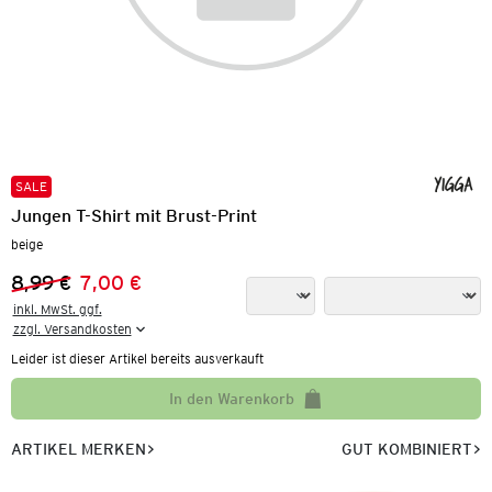
SALE
Jungen T-Shirt mit Brust-Print
beige
8,99 €
7,00 €
Vorheriger Preis:
Neuer Preis:
inkl. MwSt. ggf.

zzgl. Versandkosten
Leider ist dieser Artikel bereits ausverkauft
In den Warenkorb
ARTIKEL MERKEN
GUT KOMBINIERT