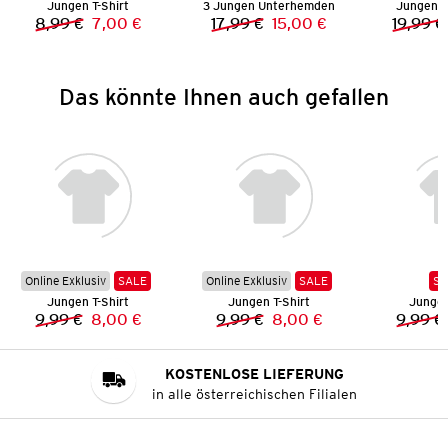
Jungen T-Shirt
3 Jungen Unterhemden
Jungen S
8,99 €
7,00 €
17,99 €
15,00 €
19,99 €
Vorheriger Preis:
Neuer Preis:
Vorheriger Preis:
Neuer Preis:
Das könnte Ihnen auch gefallen
Online Exklusiv
SALE
Online Exklusiv
SALE
SA
Jungen T-Shirt
Jungen T-Shirt
Jungen
9,99 €
8,00 €
9,99 €
8,00 €
9,99 €
Vorheriger Preis:
Neuer Preis:
Vorheriger Preis:
Neuer Preis:
KOSTENLOSE LIEFERUNG
in alle österreichischen Filialen