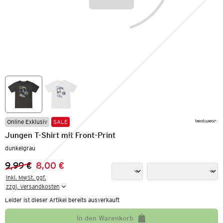
Online Exklusiv
SALE
Jungen T-Shirt mit Front-Print
dunkelgrau
9,99 €
8,00 €
Vorheriger Preis:
Neuer Preis:
inkl. MwSt. ggf.

zzgl. Versandkosten
Leider ist dieser Artikel bereits ausverkauft
In den Warenkorb