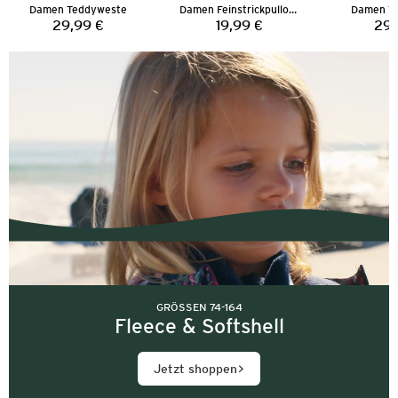
Damen Teddyweste
Damen Feinstrickpullover
Damen T
29,99 €
19,99 €
29,
Preis:
Preis:
GRÖSSEN 74-164
Fleece & Softshell
Jetzt shoppen