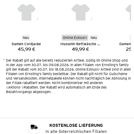
Neu
Online Exklusiv
Neu
N
Damen Cordjacke
Musselin-Bettwäsche 135 x 200 cm
Damen M
45,99 €
49,99 €
25,
Preis:
Preis:
*
Der Rabatt gilt auf alle bereits reduzierten Artikel. Gültig im Online Shop und
in der App vom 30.07. bis 09.08.2026. In allen Filialen von Ernsting's family
gilt der Rabatt vom 30.07. bis 18.08.2026. Online Exklusiv Artikel sind in allen
Filialen von Ernsting's family bestellbar. Der Rabatt gilt nicht für Gutscheine
und Versandkosten. Internetpakete können nicht nachträglich bei Abholung in
der Filiale rabattiert werden. Nicht kombinierbar mit anderen
(Aktions-)Rabatten. Der Rabatt wird automatisch am Ende des
Bezahlvorgangs abgezogen.
KOSTENLOSE LIEFERUNG
in alle österreichischen Filialen