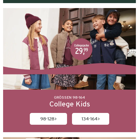
GRÖSSEN 98-164
College Kids
98-128
134-164