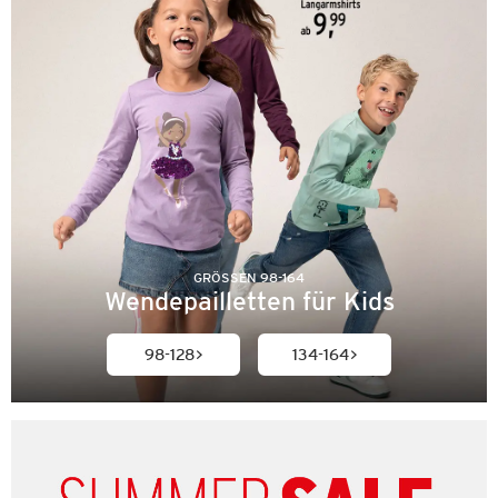
GRÖSSEN 98-164
Wendepailletten für Kids
98-128
134-164