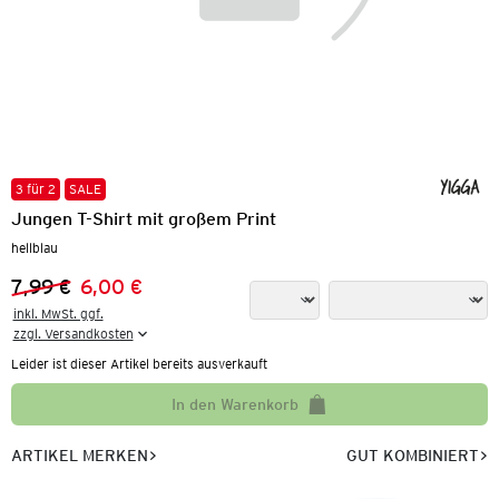
3 für 2
SALE
Jungen T-Shirt mit großem Print
hellblau
7,99 €
6,00 €
Vorheriger Preis:
Neuer Preis:
inkl. MwSt. ggf.

zzgl. Versandkosten
Leider ist dieser Artikel bereits ausverkauft
In den Warenkorb
ARTIKEL MERKEN
GUT KOMBINIERT