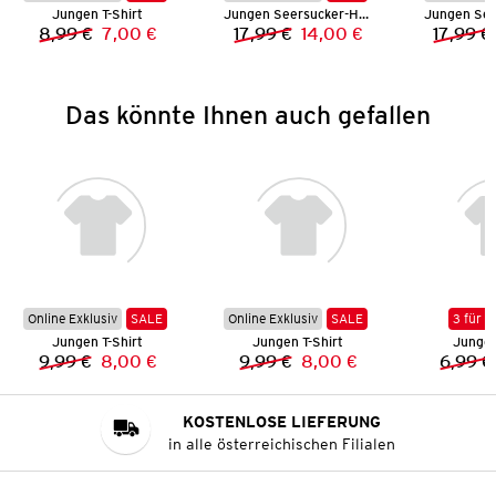
Jungen T-Shirt
Jungen Seersucker-Hemd
8,99 €
7,00 €
17,99 €
14,00 €
17,99 €
Vorheriger Preis:
Neuer Preis:
Vorheriger Preis:
Neuer Preis:
Das könnte Ihnen auch gefallen
Online Exklusiv
SALE
Online Exklusiv
SALE
3 für 2
Jungen T-Shirt
Jungen T-Shirt
Jungen
9,99 €
8,00 €
9,99 €
8,00 €
6,99 €
Vorheriger Preis:
Neuer Preis:
Vorheriger Preis:
Neuer Preis:
KOSTENLOSE LIEFERUNG
in alle österreichischen Filialen