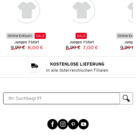
Online Exklusiv
SALE
SALE
Online Exkl
Jungen T-Shirt
Jungen T-Shirt
Jungen
9,99 €
8,00 €
8,99 €
7,00 €
9,99 €
Vorheriger Preis:
Neuer Preis:
Vorheriger Preis:
Neuer Preis:
KOSTENLOSE LIEFERUNG
in alle österreichischen Filialen