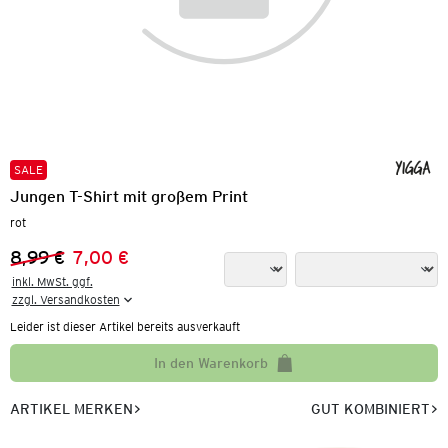
SALE
Jungen T-Shirt mit großem Print
rot
8,99 €
7,00 €
Vorheriger Preis:
Neuer Preis:
inkl. MwSt. ggf.

zzgl. Versandkosten
Leider ist dieser Artikel bereits ausverkauft
In den Warenkorb
ARTIKEL MERKEN
GUT KOMBINIERT