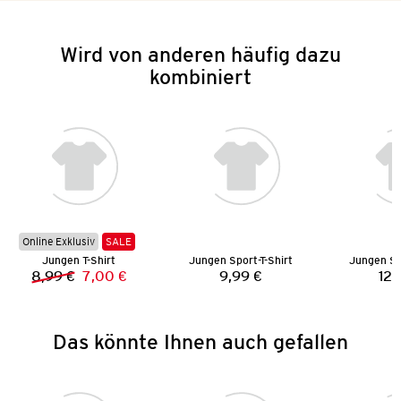
Wird von anderen häufig dazu
kombiniert
Online Exklusiv
SALE
Jungen T-Shirt
Jungen Sport-T-Shirt
Jungen Sp
8,99 €
7,00 €
9,99 €
12,
Vorheriger Preis:
Neuer Preis:
Preis:
Das könnte Ihnen auch gefallen