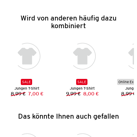
Wird von anderen häufig dazu
kombiniert
SALE
SALE
Online Exkl
Jungen T-Shirt
Jungen T-Shirt
Jungen
8,99 €
7,00 €
9,99 €
8,00 €
8,99 €
Vorheriger Preis:
Neuer Preis:
Vorheriger Preis:
Neuer Preis:
Das könnte Ihnen auch gefallen