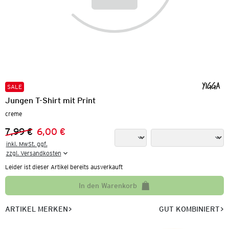
SALE
Jungen T-Shirt mit Print
creme
7,99 €
6,00 €
Vorheriger Preis:
Neuer Preis:
inkl. MwSt. ggf.

zzgl. Versandkosten
Leider ist dieser Artikel bereits ausverkauft
In den Warenkorb
ARTIKEL MERKEN
GUT KOMBINIERT