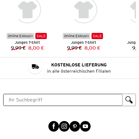
Online Exklusiv
SALE
Online Exklusiv
SALE
Jungen T-Shirt
Jungen T-Shirt
Jungen
9,99 €
8,00 €
9,99 €
8,00 €
9,
Vorheriger Preis:
Neuer Preis:
Vorheriger Preis:
Neuer Preis:
KOSTENLOSE LIEFERUNG
in alle österreichischen Filialen