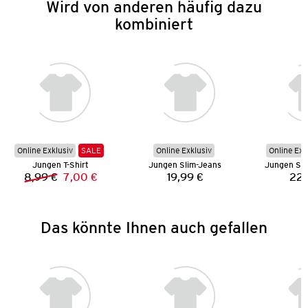
Wird von anderen häufig dazu
kombiniert
Online Exklusiv
SALE
Online Exklusiv
Online Exk
Jungen T-Shirt
Jungen Slim-Jeans
Jungen Str
8,99 €
7,00 €
19,99 €
22,
Vorheriger Preis:
Neuer Preis:
Preis:
Das könnte Ihnen auch gefallen