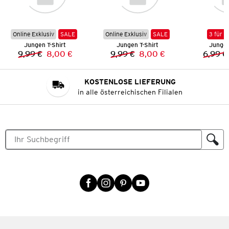
Online Exklusiv
SALE
Online Exklusiv
SALE
3 für 2
Jungen T-Shirt
Jungen T-Shirt
Jungen
9,99 €
8,00 €
9,99 €
8,00 €
6,99 €
Vorheriger Preis:
Neuer Preis:
Vorheriger Preis:
Neuer Preis:
KOSTENLOSE LIEFERUNG
in alle österreichischen Filialen