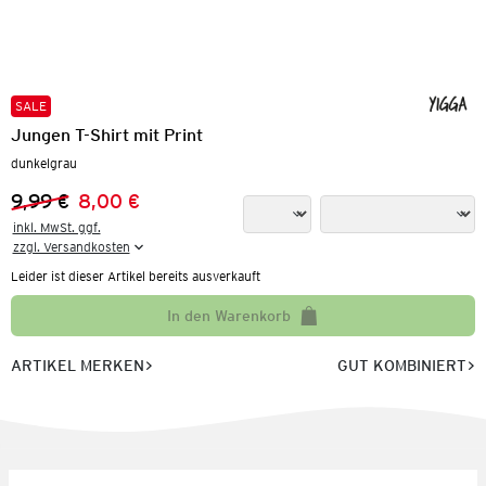
SALE
Jungen T-Shirt mit Print
dunkelgrau
9,99 €
8,00 €
Vorheriger Preis:
Neuer Preis:
inkl. MwSt. ggf.

zzgl. Versandkosten
Leider ist dieser Artikel bereits ausverkauft
In den Warenkorb
ARTIKEL MERKEN
GUT KOMBINIERT