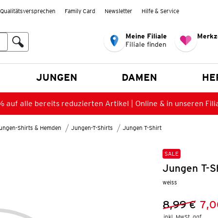
Qualitätsversprechen
Family Card
Newsletter
Hilfe & Service
Meine Filiale
Merkz
Filiale finden
en
JUNGEN
DAMEN
HE
 auf alle bereits reduzierten Artikel | Online & in unseren Fili
ungen-Shirts & Hemden
Jungen-T-Shirts
Jungen T-Shirt
SALE
Jungen T-Sh
weiss
8,99 €
7,0
Vorheriger 
Neuer Preis
inkl. MwSt. ggf.
