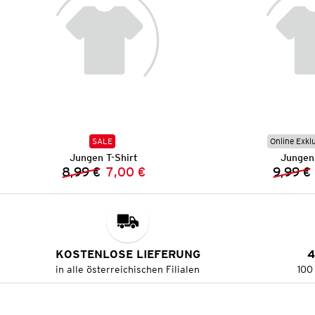
SALE
Online Exkl
Jungen T-Shirt
Jungen 
8,99 €
7,00 €
9,99 €
Vorheriger Preis:
Neuer Preis:
KOSTENLOSE LIEFERUNG
4
in alle österreichischen Filialen
100