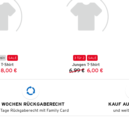
usiv
SALE
3 für 2
SALE
T-Shirt
Jungen T-Shirt
8,00 €
6,99 €
6,00 €
Vorheriger Preis:
Neuer Preis:
Vorheriger Preis:
Neuer Preis:
 WOCHEN RÜCKGABERECHT
KAUF A
 Tage Rückgaberecht mit Family Card
und wei