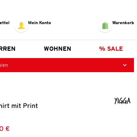
ettel
Mein Konto
Warenkorb
RREN
WOHNEN
% SALE
alen
irt mit Print
0 €
Preis:
: