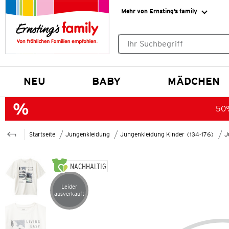
Mehr von Ernsting’s family
Keine Suchvorschläge gefund
NEU
BABY
MÄDCHEN
50%
Startseite
Jungenkleidung
Jungenkleidung Kinder (134-176)
J
NACHHALTIG
Leider
Artikel leider ausverkauft
ausverkauft