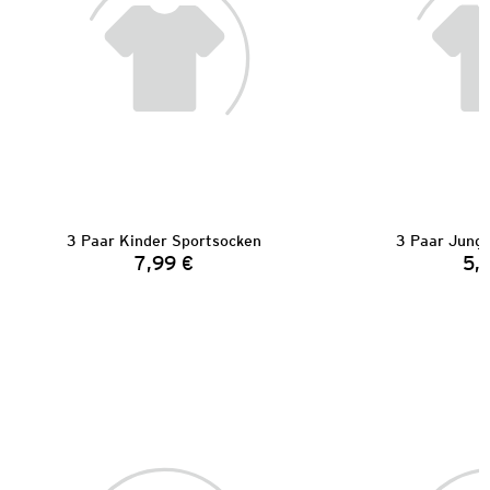
3 Paar Kinder Sportsocken
3 Paar Jung
7,99 €
5,
Preis: