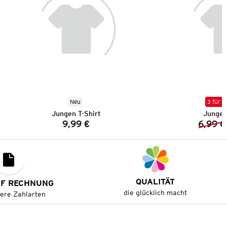
Neu
3 für 2
Jungen T-Shirt
Jungen
9,99 €
6,99 €
Preis:
QUALITÄT
UF RECHNUNG
die glücklich macht
tere Zahlarten