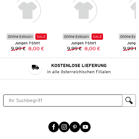
Online Exklusiv
SALE
Online Exklusiv
SALE
Online Exkl
Jungen T-Shirt
Jungen T-Shirt
Jungen
9,99 €
8,00 €
9,99 €
8,00 €
9,99 €
Vorheriger Preis:
Neuer Preis:
Vorheriger Preis:
Neuer Preis:
KOSTENLOSE LIEFERUNG
in alle österreichischen Filialen