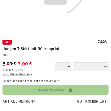
SALE
Jungen T-Shirt mit Rückenprint
blau
8,99 €
7,00 €
Vorheriger Preis:
Neuer Preis:
inkl. MwSt. ggf.

zzgl. Versandkosten
Leider ist dieser Artikel bereits ausverkauft
In den Warenkorb
ARTIKEL MERKEN
GUT KOMBINIERT