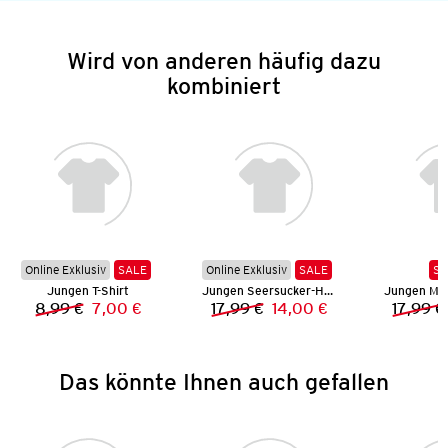
Wird von anderen häufig dazu
kombiniert
Online Exklusiv
SALE
Online Exklusiv
SALE
SA
Jungen T-Shirt
Jungen Seersucker-Hemd
Jungen Mu
8,99 €
7,00 €
17,99 €
14,00 €
17,99 €
Vorheriger Preis:
Neuer Preis:
Vorheriger Preis:
Neuer Preis:
Das könnte Ihnen auch gefallen